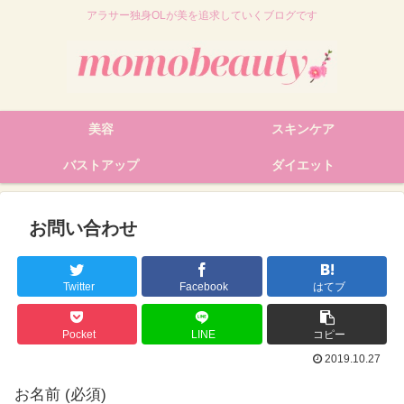
アラサー独身OLが美を追求していくブログです
美容
スキンケア
バストアップ
ダイエット
お問い合わせ
Twitter
Facebook
はてブ
Pocket
LINE
コピー
2019.10.27
お名前 (必須)